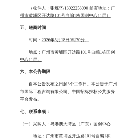
（收件人：张炼坚
/
13922258090
邮寄地址：
广
州市黄埔区开达路
101号自编1栋国创中心11层
）
五、
磋商时间
时间：
2026
年
5
月
18
日
9
时
30
分
。
地点：
广州市黄埔区开达路
101号自编1栋国创
中心1
1
层
。
六、
本公告期限
自本公告发布之日起
3
个工作日。本公告于广州
市国际工程咨询有限公司
、中国招标投标公共服务
平台
发布
。
七、联系事项：
（
一
）
采购
人：
粤港澳大湾区（广东）国创中心
地址：
广州市黄埔区开达路
101号自编1栋