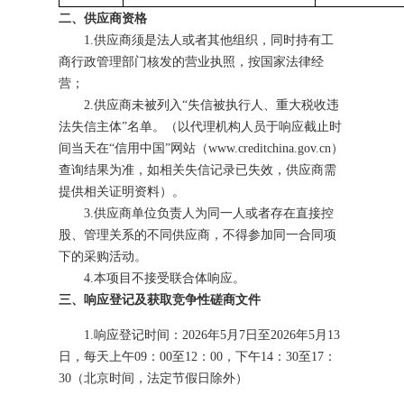
二
、供应商资格
1.供应商须是法人或者其他组织，同时持有工
商行政管理部门核发的营业执照，按国家法律经
营；
2.供应商未被列入“失信被执行人、重大税收违
法失信主体”名单。（以代理机构人员于响应截止时
间当天在“信用中国”网站（www.creditchina.gov.cn）
查询结果为准，如相关失信记录已失效，供应商需
提供相关证明资料）。
3.供应商单位负责人为同一人或者存在直接控
股、管理关系的不同
供应商
，不得参加同一合同项
下的采购活动。
4.本项目不接受联合体
响应
。
三、响应登记及获取竞争性磋商文件
1.
响应登记
时间：
2026
年
5
月
7
日
至
2026
年
5
月
13
日
，
每天上午
09：00至12：00，下午14：30至17：
30（北京时间，法定节假日除外）