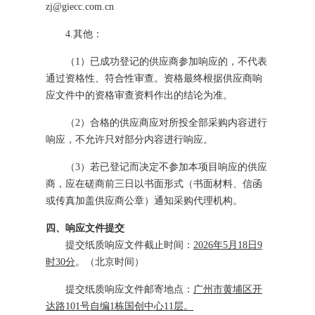
zj
@giecc.com.cn
4
.其他：
（
1
）已成功登记的供应商参加
响应
的，不代表
通过资格性、符合性审查。资格最终根据
供应商
响
应
文件中的资格审查资料作出的结论为准。
（
2
）
合格的供应商应对所投全部采购内容进行
响应，不允许只对部分内容进行响应。
（
3
）若已登记而决定不参加本项目
响应
的供应
商，应在
磋商
前三日以书面形式（书面材料、信函
或传真加盖供应商公章）通知采购代理机构。
四、
响应文件提交
提交纸质
响应
文件
截止时间
：
2026
年
5
月
18
日
9
时
30
分
。
（北京时间）
提交纸质
响应
文件邮寄地点
：
广州市黄埔区开
达路
101号自编1栋国创中心1
1
层
。