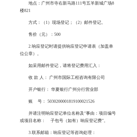
地点：广州市寺右新马路
111号五羊新城广场
8
楼
821
方式：（
1）现场登记；（2）邮件登记。
售价（元）：
5
00
2
.
响应登记时请提供响应登记申请表
（
加盖单
位公章
）
。
如采用邮件登记，请将登记费用汇入：
收
款
人：
广州市国际工程咨询有限公司
开户银行：
华夏银行广州分行营业部
账
号：
5030200001819100021526
并请注明
响应
登记单位名称及
“事由：项目编号
或项目名称
：
子包号（如有）
响应
登记费
”。
3
.
联系邮箱
：
响应登记
等咨询处理：