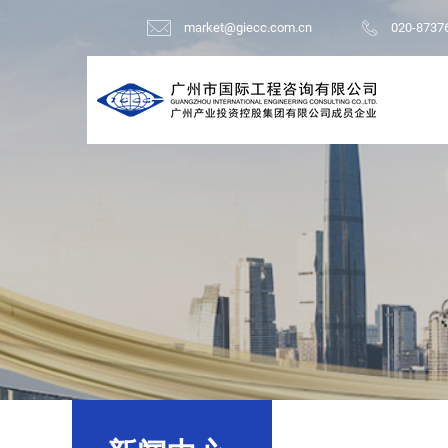
market@giecc.com.cn
020-8737