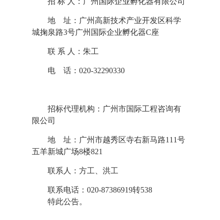
招
标
人：
广州国际企业孵化器有限公司
地
址：
广州高新技术产业开发区科学
城掬泉路
3号广州国际企业孵化器C座
联
系
人：
朱
工
电
话：
020-32
290330
招标代理机构：广州市国际工程咨询有
限公司
地
址：广州市
越秀区
寺右新马路
111号
五羊新城广场8楼821
联系人：
方工、洪工
联系电话：
020-87386919转538
特此公告。