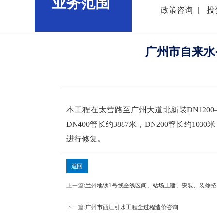
业务范围
政策咨询
投
广州市自来水
本工程在太营路至广州大道北新装DN1200—DN
DN400管长约3887米，DN200管长约1
进行修复。
返回
上一篇:
兰州地铁1号线全线区间、站场土建、安装、装修
下一篇:
广州市西江引水工程全过程造价咨询