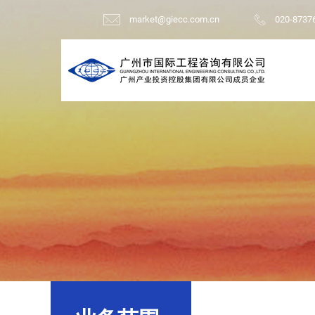
market@giecc.com.cn
020-8737