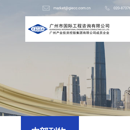
market@giecc.com.cn
020-8737